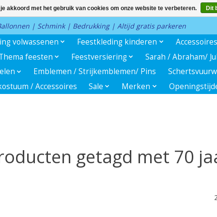
 je akkoord met het gebruik van cookies om onze website te verbeteren.
Dit 
 Ballonnen | Schmink | Bedrukking | Altijd gratis parkeren
ding volwassenen
Feestkleding kinderen
Accessoire
Thema feesten
Feestversiering
Sarah / Abraham/ J
kelen
Emblemen / Strijkemblemen/ Pins
Schertsvuurw
ostuum / Accessoires
Sale
Merken
Openingstijd
roducten getagd met 70 ja