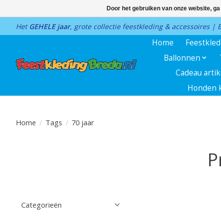
Door het gebruiken van onze website, ga
Het
GEHELE jaar
, grote collectie feestkleding & accessoires |
Home
Feestkle
Ballonnen
Cadeau arti
Honden k
Home
/
Tags
/
70 jaar
P
Categorieën