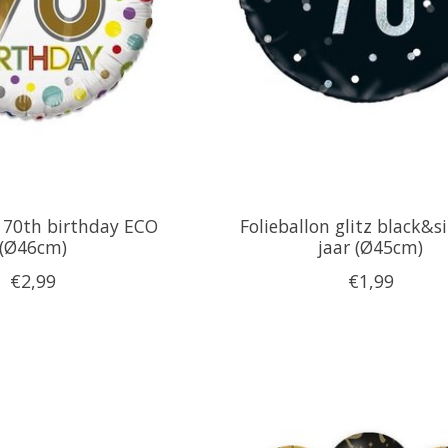
n 70th birthday ECO
Folieballon glitz black&si
(Ø46cm)
jaar (Ø45cm)
€2,99
€1,99