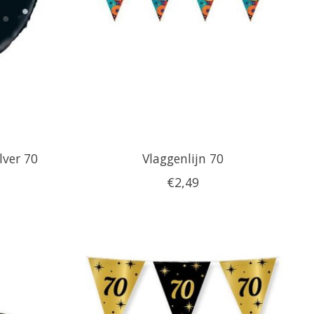
lver 70
Vlaggenlijn 70
€2,49