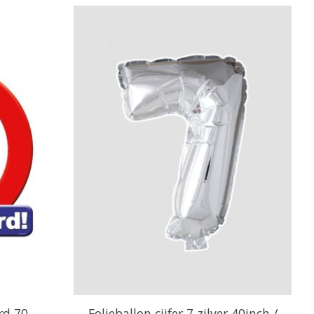
rd 70
Folieballon cijfer 7 zilver 40inch /