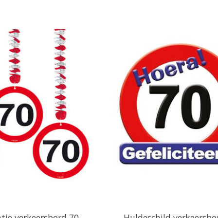
tie verkeersbord 70
Huldeschild verkeersbo