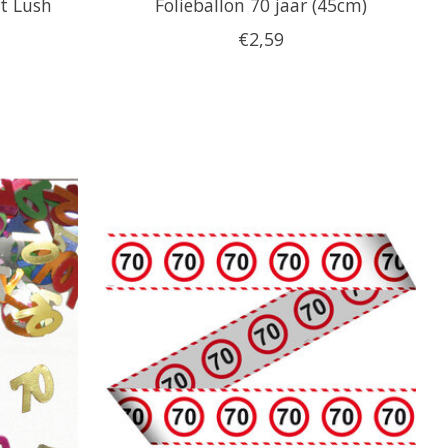
nt Lush
Folieballon 70 jaar (45cm)
€2,59