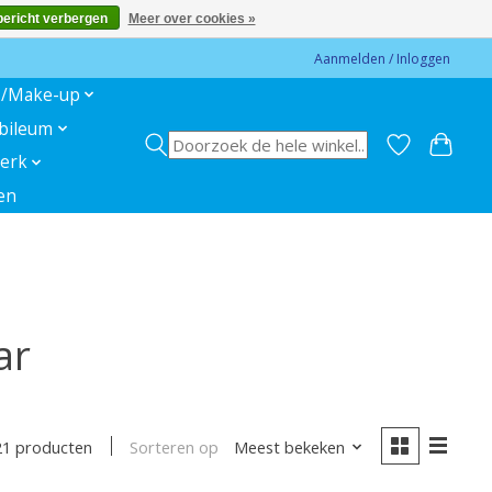
bericht verbergen
Meer over cookies »
Aanmelden / Inloggen
s/Make-up
ubileum
erk
en
ar
Sorteren op
Meest bekeken
21 producten