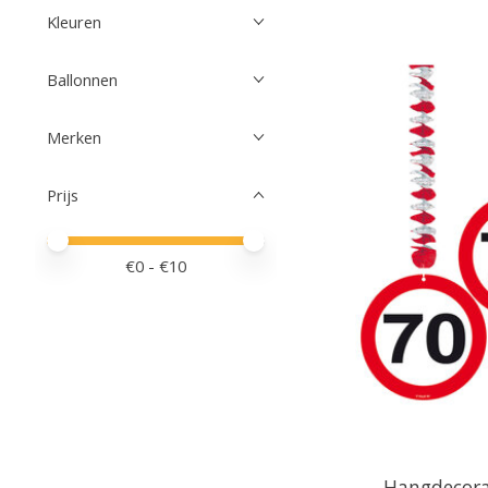
Kleuren
Ballonnen
Merken
Prijs
Minimale prijswaarde
Price maximum value
€
0
- €
10
Hangdecora