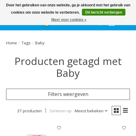
Het
GEHELE jaar
, grote collectie feestkleding & accessoires |
Door het gebruiken van onze website, ga je akkoord met het gebruik van
Ballonnen | Schmink | Bedrukking | Altijd gratis parkeren
cookies om onze website te verbeteren.
Dit bericht verbergen
Meer over cookies »
Verlanglijst
Winkelwa
Home
/
Tags
/
Baby
Producten getagd met
Baby
Filters weergeven
37 producten
Sorteren op
Meest bekeken