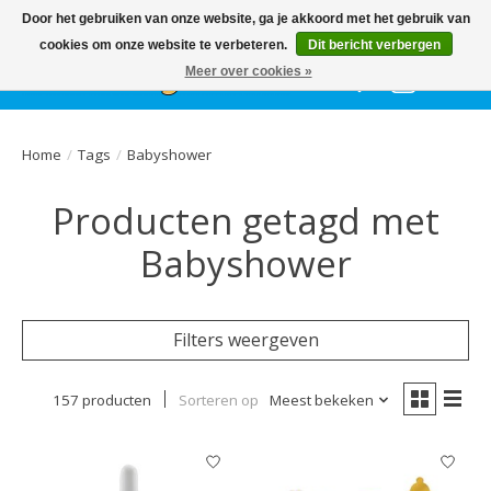
Het
GEHELE jaar
, grote collectie feestkleding & accessoires |
Door het gebruiken van onze website, ga je akkoord met het gebruik van
Ballonnen | Schmink | Bedrukking | Altijd gratis parkeren
cookies om onze website te verbeteren.
Dit bericht verbergen
Meer over cookies »
Verlanglijst
Winkelwa
Home
/
Tags
/
Babyshower
Producten getagd met
Babyshower
Filters weergeven
157 producten
Sorteren op
Meest bekeken