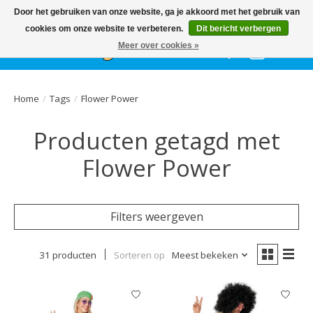
Het
GEHELE jaar
, grote collectie feestkleding & accessoires |
Door het gebruiken van onze website, ga je akkoord met het gebruik van
Ballonnen | Schmink | Bedrukking | Altijd gratis parkeren
cookies om onze website te verbeteren.
Dit bericht verbergen
Meer over cookies »
Verlanglijst
Winkelwa
Home
/
Tags
/
Flower Power
Producten getagd met
Flower Power
Filters weergeven
31 producten
Sorteren op
Meest bekeken