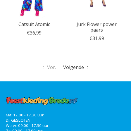
Catsuit Atomic
Jurk Flower power
paars
€36,99
€31,99
Vor.
Volgende
Ma: 12.00 - 17.30 uur
Di: GESLOTEN
Wo-vr: 09.00 - 17.30 uur
Za: 09.00 - 17.00 uur