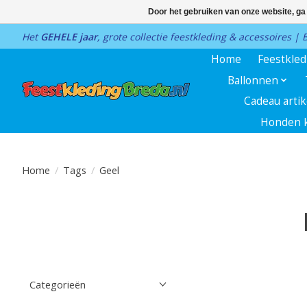
Door het gebruiken van onze website, ga
Het
GEHELE jaar
, grote collectie feestkleding & accessoires |
Home
Feestkle
Ballonnen
Cadeau arti
Honden k
Home
/
Tags
/
Geel
Categorieën