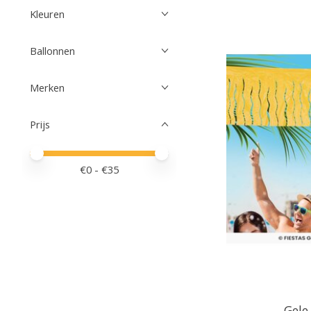
Kleuren
Ballonnen
Merken
Prijs
Minimale prijswaarde
Price maximum value
€
0
- €
35
Gele