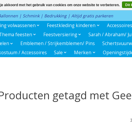
 je akkoord met het gebruik van cookies om onze website te verbeteren.
Dit 
 Ballonnen | Schmink | Bedrukking | Altijd gratis parkeren
ding volwassenen
Feestkleding kinderen
Accessoire
Thema feesten
Feestversiering
Sarah / Abraham/ J
kelen
Emblemen / Strijkemblemen/ Pins
Schertsvuurw
ostuum / Accessoires
Sale
Merken
Openingstijd
Producten getagd met Gee