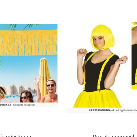
 franjeslinger
Bretels neongeel