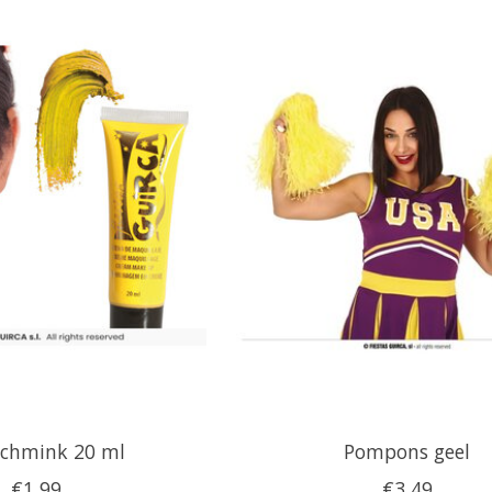
schmink 20 ml
Pompons geel
€1,99
€3,49