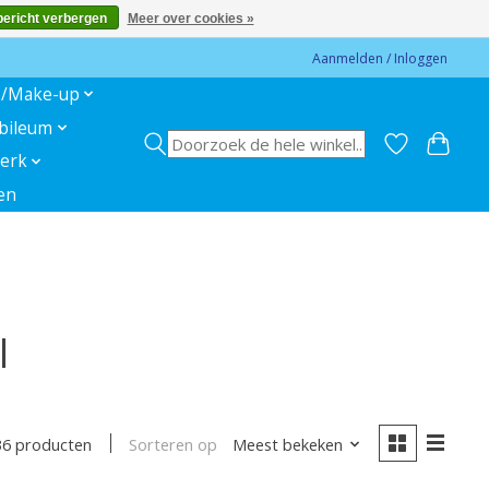
bericht verbergen
Meer over cookies »
Aanmelden / Inloggen
s/Make-up
ubileum
erk
en
l
Sorteren op
Meest bekeken
36 producten