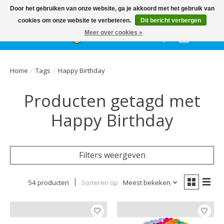
Het
GEHELE jaar
, grote collectie feestkleding & accessoires |
Door het gebruiken van onze website, ga je akkoord met het gebruik van
Ballonnen | Schmink | Bedrukking | Altijd gratis parkeren
cookies om onze website te verbeteren.
Dit bericht verbergen
Meer over cookies »
Verlanglijst
Winkelwa
Home
/
Tags
/
Happy Birthday
Producten getagd met
Happy Birthday
Filters weergeven
54 producten
Sorteren op
Meest bekeken